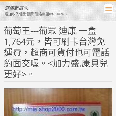
健康新概念
增加收入促進健康 聯絡電話0926182432
葡萄王---葡眾 迪康 一盒
1,764元，皆可刷卡台灣免
運費，超商可貨付也可電話
約面交喔。<加力盛.康貝兒
更好>。