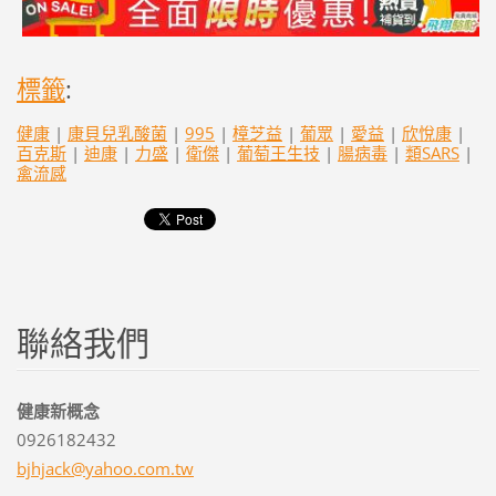
標籤
:
健康
|
康貝兒乳酸菌
|
995
|
樟芝益
|
葡眾
|
愛益
|
欣悅康
|
百克斯
|
迪康
|
力盛
|
衛傑
|
葡萄王生技
|
腸病毒
|
類SARS
|
禽流感
聯絡我們
健康新概念
0926182432
bjhjack@
yahoo.co
m.tw